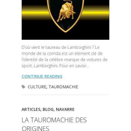
D’où vient le taureau de Lamborghini ? Le
monde de la corrida est un élément clé de
l’identité de la célèbre marque de voitures de
sport, Lamborghini. Pour en savoir…
CONTINUE READING
CULTURE
,
TAUROMACHIE
ARTICLES
,
BLOG
,
NAVARRE
LA TAUROMACHIE DES
ORIGINES