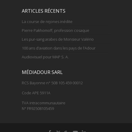
ARTICLES RÉCENTS
La course de rejones inédite
Pierre Pakhomoff, profession cosaque
Les pur-sang arabes de Monsieur Valério
100 ans d’aviation dans les pays de l’Adour
Audiovisuel pour MAP S. A.
MÉDIADOUR SARL
RCS Bayonne n° 508 105 459 00012
Code APE 5911A
TVA intracommunautaire
N° FR92508105459