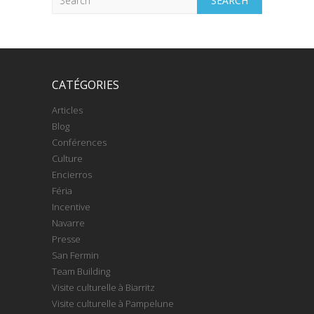
CATÉGORIES
Articles
Blog
Conférences
Culture
Encierros
Féria
Incentive
Navarre
Presse
San Fermin
Team Building
Visite culturelle à Biarritz
Visite culturelle à Pampelune